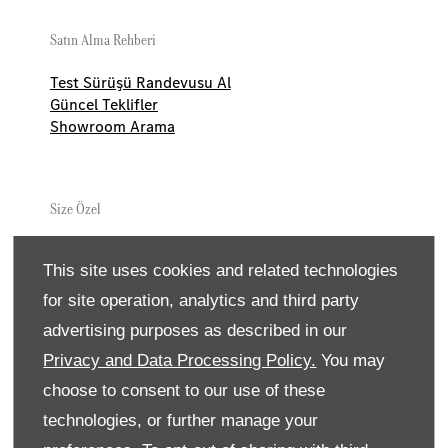
Satın Alma Rehberi
Test Sürüşü Randevusu Al
Güncel Teklifler
Showroom Arama
Size Özel
Servis Randevusu Al
This site uses cookies and related technologies
Aksesuarlar
Yaşam Tarzın Koleksiyonları
for site operation, analytics and third party
Yol Yardımı
advertising purposes as described in our
Servis Paketleri
Orjinal Parçalar
Privacy and Data Processing Policy.
You may
choose to consent to our use of these
technologies, or further manage your