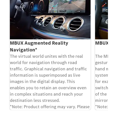
MBUX Augmented Reality
MBUX In
Navigation*
The virtual world unites with the real
The MBUX
world for navigation through road
gestures 
or
traffic. Graphical navigation and traffic
hand mov
information is superimposed as live
system i
al
images in the digital display. This
for examp
d
enables you to retain an overview even
switched
in complex situations and reach your
of the h
ur
destination less stressed.
mirror.
*Note: Product offering may vary. Please
*Note: P
contact your local dealer for more
contact 