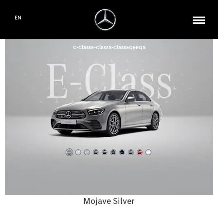
EN
C-Class
E-Class
S-Class
EQE
EQS
Mojave Silver