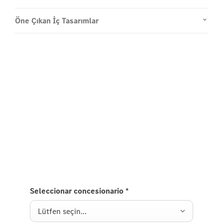
Öne Çıkan İç Tasarımlar
Yolda deneyimleyin
E-Serisi Test Sürüşü.
E-Serisi'ni test sürüşü için bize bir talep gönderin,
size en kısa zamanda geri döneceğiz.
Seleccionar concesionario
*
Lütfen seçin...