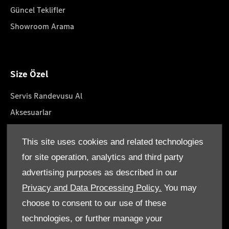
Güncel Teklifler
Showroom Arama
Size Özel
Servis Randevusu Al
Aksesuarlar
Yaşam Tarzın Koleksiyonları
This site uses cookies and related technologies
Yol Yardımı
for site operation, analytics and third party
Servis Paketleri
advertising purposes as described in our
Orjinal Parçalar
Privacy and Data Processing Policy.
You may
choose to consent to our use of these
technologies, or further manage your