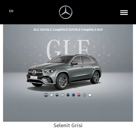
EN
GLC SUV
GLC Coupé
GLE SUV
GLE Coupé
GLS SUV
Selenit Grisi