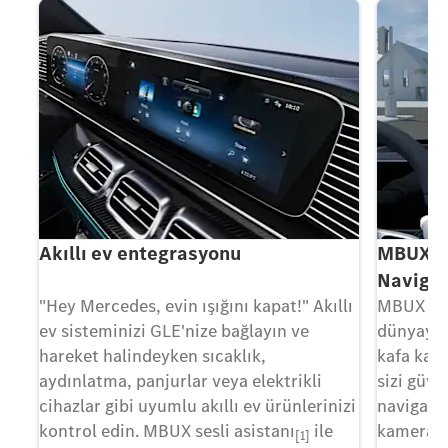
Akıllı ev entegrasyonu
MBUX Ar
Naviga
e
"Hey Mercedes, evin ışığını kapat!" Akıllı
MBUX art
ev sisteminizi GLE'nize bağlayın ve
dünyayı s
ay
hareket halindeyken sıcaklık,
kafa karı
aydınlatma, panjurlar veya elektrikli
sizi güve
at
cihazlar gibi uyumlu akıllı ev ürünlerinizi
navigasyo
kontrol edin. MBUX sesli asistanı
ile
kamerada
[1]