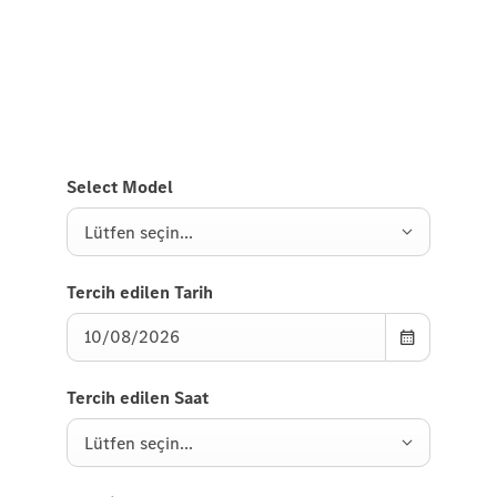
GLE SUV'u test etmek için bize bir talep gönderin,
size kısa süre içinde geri döneceğiz.
Select Model
Lütfen seçin...
Tercih edilen Tarih
Tercih edilen Saat
Lütfen seçin...