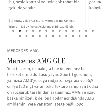
ns
bu, sesle kontrol yoluyla çok rahat bir
görünere
şekilde yapılır.
kolaylaşt
t
ng
[1] MBUX Voice Assistant, Mercedes me Connect
hizmeti "MBUX Voice Assistant"ın bir özelliğidir.
Mercedes me connect hizmetlerini kullanmak için bir
Mercedes me kimliği oluşturmanız ve Mercedes me
connect hizmetlerinin kullanım şartlarını kabul etmeniz
MERCEDES-AMG
gerekir. Gösterilen hizmetler ve bunların
kullanılabilirliği ve işlevleri, özellikle araç modeline,
Mercedes-AMG GLE.
üretim yılına, seçilen isteğe bağlı donanıma ve ülkeye
Yeni tasarım, ilk bakışta bile önlenemez bir
bağlıdır.
hareket etme dürtüsü yayar. Sportif görünüm,
yalnızca AMG'ye özgü radyatör ızgarası ve 55,9
cm'ye (22 inç) varan tekerleklere sahip ayırt edici
ön rüzgarlık tarafından sağlanmaz. AMG'ye özgü
başka bir özellik de, ön kapılar açıldığında AMG
amblemini yere yansıtan isteğe bağlı logo