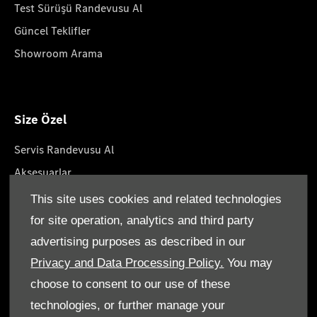
Test Sürüşü Randevusu Al
Güncel Teklifler
Showroom Arama
Size Özel
Servis Randevusu Al
Aksesuarlar
Yaşam Tarzın Koleksiyonları
This site uses cookies and related technologies
Yol Yardımı
for site operation, analytics and third party
Servis Paketleri
advertising purposes as described in our
Orjinal Parçalar
Privacy and Data Processing Policy.
You may
choose to consent to our use of these
technologies, or further manage your