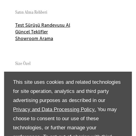
Satın Alma Rehberi
Test Sürüşü Randevusu Al
Güncel Teklifler
Showroom Arama
Size Özel
Servis Randevusu Al
This site uses cookies and related technologies
Aksesuarlar
Yaşam Tarzın Koleksiyonları
for site operation, analytics and third party
Yol Yardımı
advertising purposes as described in our
Servis Paketleri
Orjinal Parçalar
Privacy and Data Processing Policy.
You may
choose to consent to our use of these
technologies, or further manage your