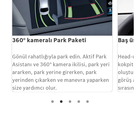
360° kameralı Park Paketi
Baş üst
li
Gönül rahatlığıyla park edin. Aktif Park
Head-up e
Asistanı ve 360° kamera ikilisi, park yeri
kokpite 
ararken, park yerine girerken, park
oluşturu
yerinden çıkarken ve manevra yaparken
görüş ala
size yardımcı olur.
sırasınd
trafik bil
Yolda deneyimleyin