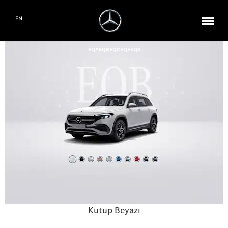
EN
EQA
EQB
EQC
EQE
EQS
Kutup Beyazı