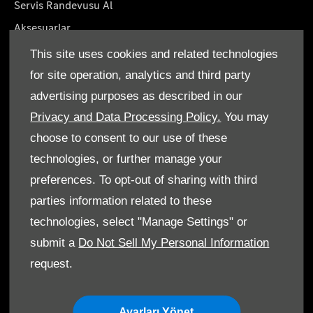
Servis Randevusu Al
Aksesuarlar
Yaşam Tarzın Koleksiyonları
This site uses cookies and related technologies
Yol Yardımı
for site operation, analytics and third party
Servis Paketleri
advertising purposes as described in our
Orjinal Parçalar
Privacy and Data Processing Policy.
You may
choose to consent to our use of these
technologies, or further manage your
preferences. To opt-out of sharing with third
parties information related to these
Şartlar ve Koşullar
technologies, select "Manage Settings" or
Çerez politikası
submit a
Do Not Sell My Personal Information
request.
Veri Koruması
Ayarları Yönet