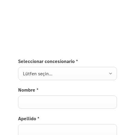
EQB'yi Test Edin.
EQB'yi test etmek için bize bir istek gönderin, size
kısa süre içinde geri döneceğiz.
Seleccionar concesionario
*
Lütfen seçin...
Nombre
*
Apellido
*