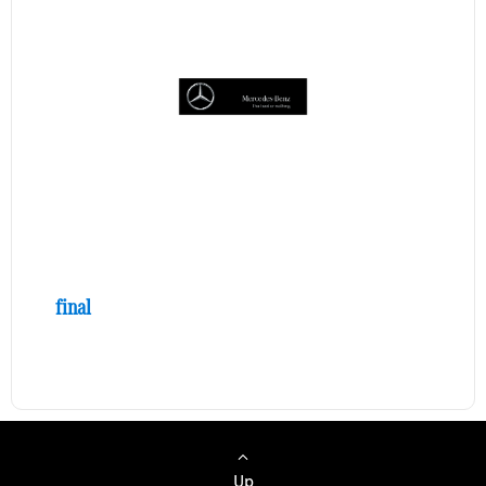
final
Up